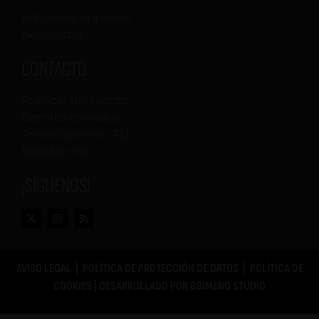
Ediciones impresas
Newsletter
CONTACTO
Publicar un evento
Eventos enviados
Anunciarme en AU
Mandar mail
¡SÍGUENOS!
AVISO LEGAL
|
POLÍTICA DE PROTECCIÓN DE DATOS
|
POLÍTICA DE
COOKIES
| DESARROLLADO POR
BGIMENO STUDIO