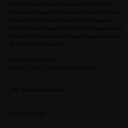
La biblioteca del Museu Nacional de Ceràmica i Arts
Sumptuàries organitza un contacontes amb kamishibai,
«Xiquets artistes», amb interpretació en Llengua de
Signes Espanyola. Aquesta activitat està dirigida a públic
familiar i és recomanada per a xiquets i xiquetes majors
de 4 anys. No t’ho perdes!
Activitat gratuïta prèvia
reserva:
reservas.mceramica@cultura.gob.es
Añadir al calendario
LOCALIZACIÓN