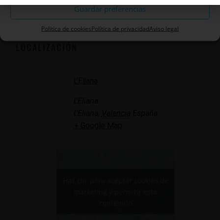
Añadir al calendario
Guardar preferencias
Política de cookies
Política de privacidad
Aviso legal
LOCALIZACIÓN
L’Eliana
L'Eliana
L'Eliana
,
Valencia
España
+ Google Map
Haz clic para aceptar cookies de
marketing y permitir este
contenido