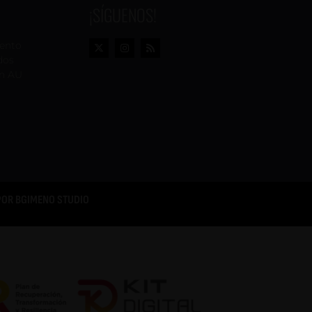
¡SÍGUENOS!
vento
dos
n AU
POR
BGIMENO STUDIO