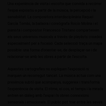
Una experiència de visita i escolta que convida a recórrer
l’espai expositiu a partir de la música, la percepció i la
sensibilitat. La compositora interdisciplinària Raquel
García Tomàs, la bailaora i coreògrafa Rocío Molina i el
pianista i compositor Francesco Tristano comparteixen
els seus universos musicals a través de playlists creades
especialment per a l’ocasió. Cada selecció traça un mapa
possible: una forma d’orientar-se, de desplaçar-se i de
relacionar-se amb les obres a partir de l’escolta.
Aquestes cartografies no expliquen l’exposició ni
marquen un recorregut tancat. La música actua com una
presència subtil que acompanya, suggereix i transforma
l’experiència de visita. El ritme, el cos, el temps i la mirada
entren en diàleg amb l’espai i hi obren connexions
sensorials i emocionals. El públic pot triar entre les seves