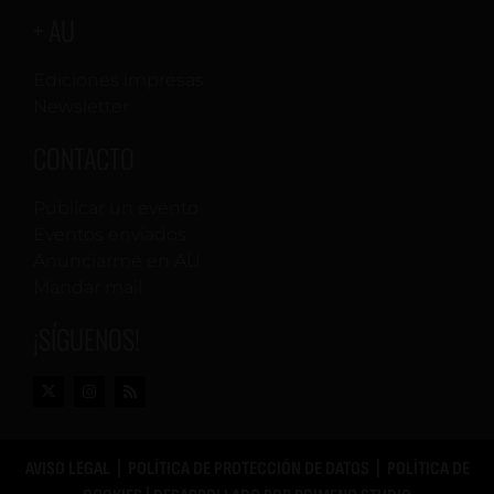
+ AU
Ediciones impresas
Newsletter
CONTACTO
Publicar un evento
Eventos enviados
Anunciarme en AU
Mandar mail
¡SÍGUENOS!
AVISO LEGAL
|
POLÍTICA DE PROTECCIÓN DE DATOS
|
POLÍTICA DE