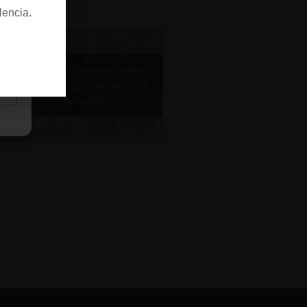
lencia.
Haz clic para aceptar cookies
de marketing y permitir este
as
contenido