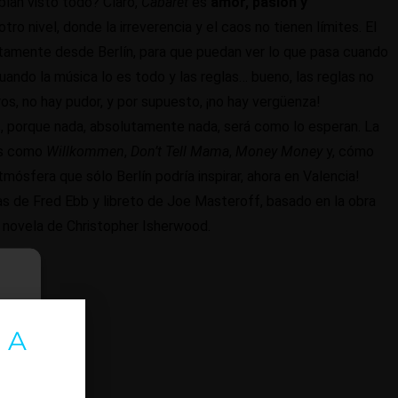
bían visto todo? Claro,
Cabaret
es
amor, pasión y
tro nivel, donde la irreverencia y el caos no tienen límites. El
ectamente desde Berlín, para que puedan ver lo que pasa cuando
uando la música lo es todo y las reglas… bueno, las reglas no
tros, no hay pudor, y por supuesto, ¡no hay vergüenza!
, porque nada, absolutamente nada, será como lo esperan. La
es como
Willkommen
,
Don’t Tell Mama
,
Money Money
y, cómo
tmósfera que sólo Berlín podría inspirar, ahora en Valencia!
s de Fred Ebb y libreto de Joe Masteroff, basado en la obra
a novela de Christopher Isherwood.
 A