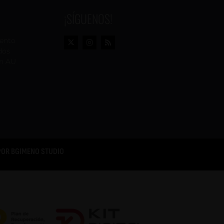
¡SÍGUENOS!
vento
dos
n AU
POR
BGIMENO STUDIO