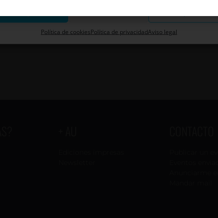
Aceptar
Descartar
Guardar preferenci
Política de cookies
Política de privacidad
Aviso legal
AS?
+ AU
CONTACTO
Ediciones impresas
Publicar un e
Newsletter
Eventos envia
Anunciarme e
Mandar mail