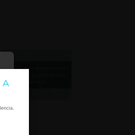
Haz clic para aceptar cookies
de marketing y permitir este
 A
contenido
lencia.