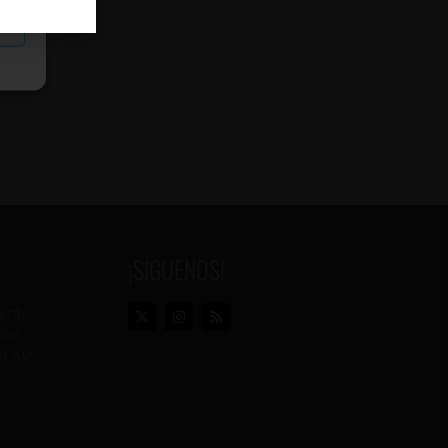
as
¡SÍGUENOS!
vento
dos
n AU