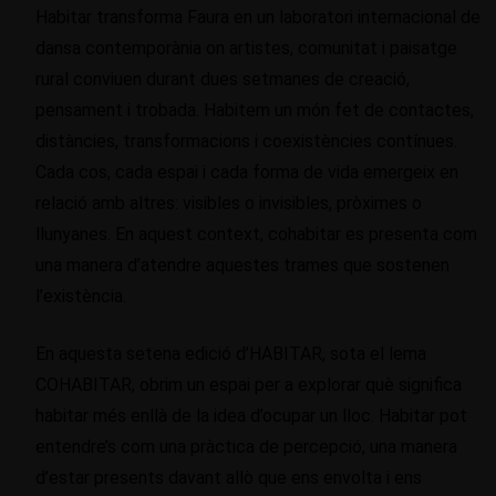
Habitar transforma Faura en un laboratori internacional de
dansa contemporània on artistes, comunitat i paisatge
rural conviuen durant dues setmanes de creació,
pensament i trobada. Habitem un món fet de contactes,
distàncies, transformacions i coexistències contínues.
Cada cos, cada espai i cada forma de vida emergeix en
relació amb altres: visibles o invisibles, pròximes o
llunyanes. En aquest context, cohabitar es presenta com
una manera d’atendre aquestes trames que sostenen
l’existència.
En aquesta setena edició d’HABITAR, sota el lema
COHABITAR, obrim un espai per a explorar què significa
habitar més enllà de la idea d’ocupar un lloc. Habitar pot
entendre’s com una pràctica de percepció, una manera
d’estar presents davant allò que ens envolta i ens