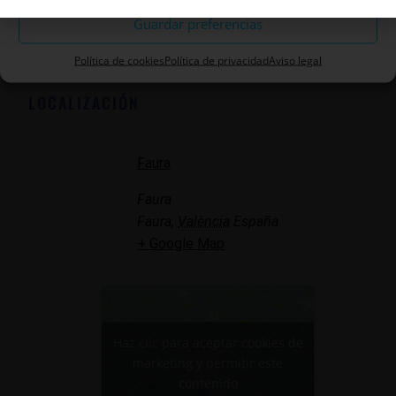
Guardar preferencias
Añadir al calendario
Política de cookies
Política de privacidad
Aviso legal
LOCALIZACIÓN
Faura
Faura
Faura
,
València
España
+ Google Map
Haz clic para aceptar cookies de
marketing y permitir este
contenido