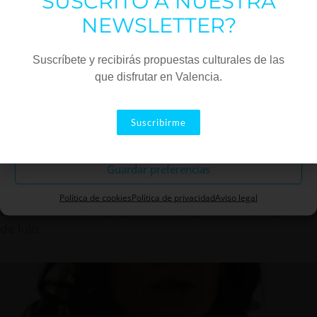
SUSCRITO A NUESTRA
Estadísticas
NEWSLETTER?
Marketing
Suscríbete y recibirás propuestas culturales de las
que disfrutar en Valencia.
Aceptar
Suscribirme
Descartar
LA ODISEA
Guardar preferencias
VIERNES 17/7
Christopher Nolan se pasa a adaptar el clásico de
Política de cookies
Política de privacidad
Aviso legal
Homero en una superproducción que lleva un reparto
de lujo.