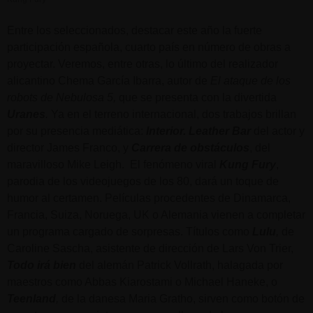
Entre los seleccionados, destacar este año la fuerte
participación española, cuarto país en número de obras a
proyectar. Veremos, entre otras, lo último del realizador
alicantino Chema García Ibarra, autor de
El ataque de los
robots de Nebulosa 5
,
que se presenta con la divertida
Uranes
.
Ya en el terreno internacional, dos trabajos brillan
por su presencia mediática:
Interior. Leather Bar
del actor y
director James Franco, y
Carrera de obstáculos
, del
maravilloso Mike Leigh. El fenómeno viral
Kung Fury
,
parodia de los videojuegos de los 80, dará un toque de
humor al certamen. Películas procedentes de Dinamarca,
Francia, Suiza, Noruega, UK o Alemania vienen a completar
un programa cargado de sorpresas. Títulos como
Lulu
,
de
Caroline Sascha, asistente de dirección de Lars Von Trier,
Todo irá bien
del alemán Patrick Vollrath, halagada por
maestros como Abbas Kiarostami o Michael Haneke, o
Teenland
,
de la danesa Maria Gratho, sirven como botón de