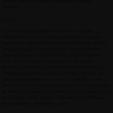
muestra para una intensa semana llena de buenas
películas.
Todo irá bien
Fuera de la sección oficial, dos clásicos: la sección
Panorama Francés
, con trabajos producidos en el país
vecino, y
La cabina Inèdits
, con mediometrajes de autores
consagrados por la historia del cine. Este año veremos
obras de Aleksandr Sokurov, Fellini o Chantal Akerman,
entre otros. Y entre las novedades, dos secciones:
Amalgama,
dedicada a películas de no ficción y nuevos
lenguajes (documental creativo, video-arte, videoclip, etc.),
con seis mediometrajes a concurso, y
DipticoRock
, que
abrirá un espacio al mediometraje musical con dos trabajos
de producción nacional. Conferencias y más encuentros con
los directores, como siempre. ¿Alguien da más? Más que
imprescindible… necesario. G.LEÓN