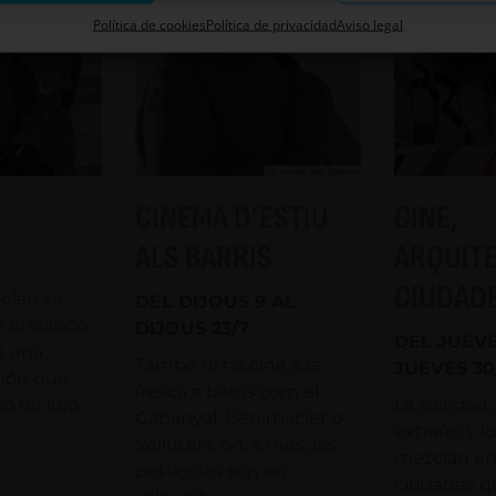
Política de cookies
Política de privacidad
Aviso legal
CINEMA D’ESTIU
CINE,
ALS BARRIS
ARQUIT
CIUDAD
olan se
DEL DIJOUS 9 AL
 el clásico
DIJOUS 23/7
DEL JUEVE
n una
També hi ha cine a la
JUEVES 30
ión que
fresca a barris com el
o de lujo.
La soledad, 
Cabanyal, Benimaclet o
extraño y l
Velluters, on, a més, les
mezclan en
pel·lícules són en
ciudades q