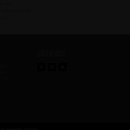
n las
 este ciclo de
sca.
¡SÍGUENOS!
vento
dos
n AU