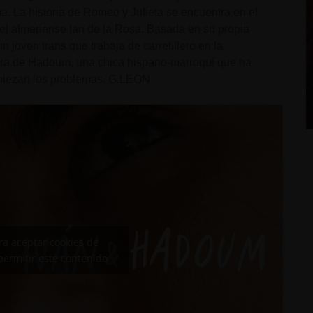
ma. La historia de Romeo y Julieta se encuentra en el
del almeriense Ian de la Rosa. Basada en su propia
un joven trans que trabaja de carretillero en la
ora de Hadoum, una chica hispano-marroquí que ha
mpiezan los problemas. G.LEÓN
ara aceptar cookies de
permitir este contenido